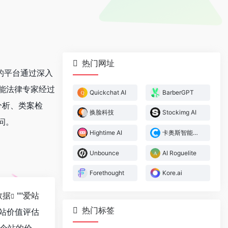
热门网址
的平台通过深入
能法律专家经过
Quickchat AI
BarberGPT
分析、类案检
换脸科技
Stockimg AI
问。
Hightime AI
卡奥斯智能交互引擎
Unbounce
AI Roguelite
Forethought
Kore.ai
数据
""
爱站
热门标签
站价值评估