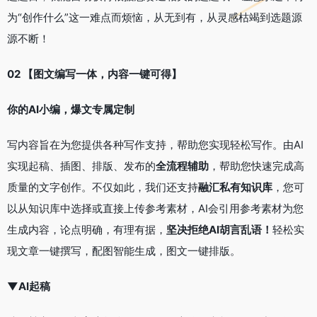
为“创作什么”这一难点而烦恼，从无到有，从灵感枯竭到选题源
源不断！
02 【图文编写一体，内容一键可得】
你的AI小编，爆文专属定制
写内容旨在为您提供各种写作支持，帮助您实现轻松写作。由AI
实现起稿、插图、排版、发布的
全流程辅助
，帮助您快速完成高
质量的文字创作。不仅如此，我们还支持
融汇私有知识库
，您可
以从知识库中选择或直接上传参考素材，AI会引用参考素材为您
生成内容，论点明确，有理有据，
坚决拒绝AI胡言乱语！
轻松实
现文章
一
键撰写，配图智能
生
成，图
文一
键排版。
▼
AI起稿