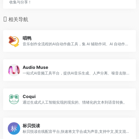
收集与分享！
相关导航
唱鸭
音乐创作全流程的AI自动作曲工具，集 AI 辅助作词、AI 自动作曲、编曲、混音于一体
Audio Muse
一站式AI音频工具平台，提供AI音乐生成、人声分离、噪音去除、音频编辑及转换压缩等常用功能
Coqui
通过生成式人工智能实现的现实的、情绪化的文本到语音转换。
标贝悦读
标贝悦读在线配音平台,快速将文字合成为声音,支持中文,英文混读,支持普通男声,女声,童声,情感语音等,满足您对声音的各种需求.可应用于文学有声朗读,游戏任务播报等场景。