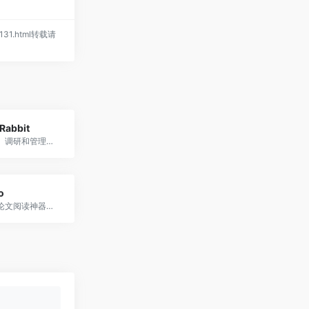
s/131.html转载请
Rabbit
一个集检索、调研和管理文献为一体的全能免费科研工具
o
一个很好的论文阅读神器，能对pdf文档进行自定义截图，针对截取的公式信息、伪代码等提供详细且联系上下文的解释