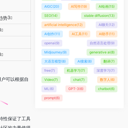
AIGC
(20)
AI写作
(19)
AI绘画
(15)
SEO
(14)
stable diffusion
(13)
3
趋势
artificial intelligence
(12)
AI聊天
(12)
3
AI创作
(11)
AI工具
(11)
AI助手
(11)
openai
(9)
自然语言处理
(9)
Midjourney
(9)
generative ai
(8)
3
大语言模型
(8)
AI搜索
(8)
翻译
(7)
free
(7)
机器学习
(7)
深度学习
(7)
，用户可以根据自
Video
(7)
chat
(7)
数字人
(6)
ML
(6)
GPT-3
(6)
chatbot
(6)
prompt
(6)
的特性保证了工具
社区的力量使得