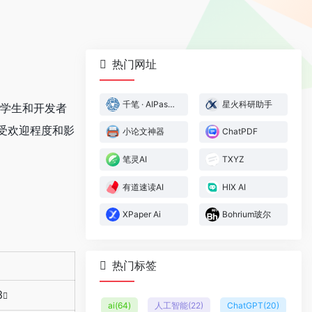
热门网址
千笔 · AIPassPaper
星火科研助手
、学生和开发者
的受欢迎程度和影
小论文神器
ChatPDF
笔灵AI
TXYZ
有道速读AI
HIX AI
XPaper Ai
Bohrium玻尔
热门标签
3
ai
(64)
人工智能
(22)
ChatGPT
(20)