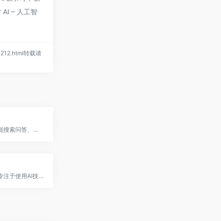
I – 人工智
/1212.html转载请
可以帮你智能搜索问答、精准识图解析、沉浸语音通话、专业/创意写作、文档速读总结、还有独家悬浮球功能帮你把琐事化繁为简
艾绘是一家专注于使用AI技术创作儿童绘本创作的平台，结合人工智能技术的绘本创作平台，提供文生图、文生视频、图生图、背景生成和涂鸦绘画等创新工具