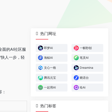
热门网址
即梦AI
一帧秒创
面的AI社区服
是“快人一步，轻
海鲸AI
笔灵AI
文心一格
Dreamina
腾讯元宝
晓语台
一起用AI
绘Ai
容：
热门标签