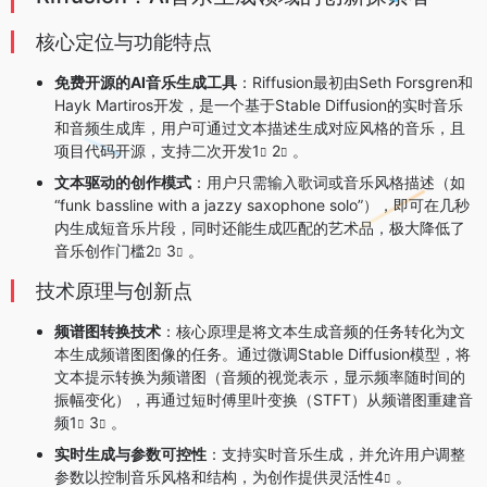
核心定位与功能特点
免费开源的AI音乐生成工具
：Riffusion最初由Seth Forsgren和
Hayk Martiros开发，是一个基于Stable Diffusion的实时音乐
和音频生成库，用户可通过文本描述生成对应风格的音乐，且
项目代码开源，支持二次开发
1
2
。
文本驱动的创作模式
：用户只需输入歌词或音乐风格描述（如
“funk bassline with a jazzy saxophone solo”），即可在几秒
内生成短音乐片段，同时还能生成匹配的艺术品，极大降低了
音乐创作门槛
2
3
。
技术原理与创新点
频谱图转换技术
：核心原理是将文本生成音频的任务转化为文
本生成频谱图图像的任务。通过微调Stable Diffusion模型，将
文本提示转换为频谱图（音频的视觉表示，显示频率随时间的
振幅变化），再通过短时傅里叶变换（STFT）从频谱图重建音
频
1
3
。
实时生成与参数可控性
：支持实时音乐生成，并允许用户调整
参数以控制音乐风格和结构，为创作提供灵活性
4
。