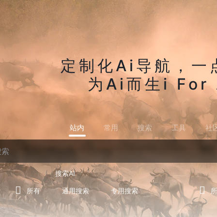
定制化Ai导航，一
为Ai而生i For 
站内
常用
搜索
工具
社
搜索AI
所有
通用搜索
专用搜索