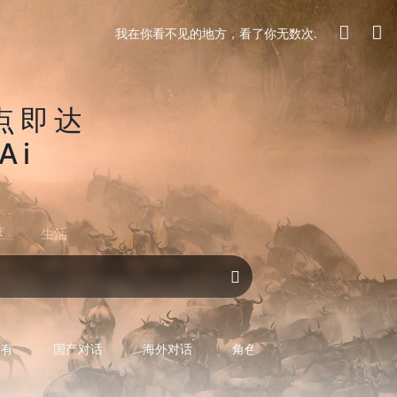
我在你看不见的地方，看了你无数次.
点即达
Ai
区
生活
对话AI
所有
国产对话
海外对话
角色型对话
专用型对话