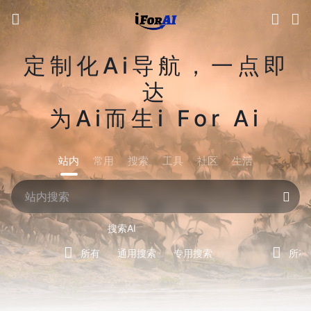
定制化Ai导航，一点即
达
为Ai而生i For Ai
站内
常用
搜索
工具
社区
生活
搜索AI
所有
通用搜索
专用搜索
所有