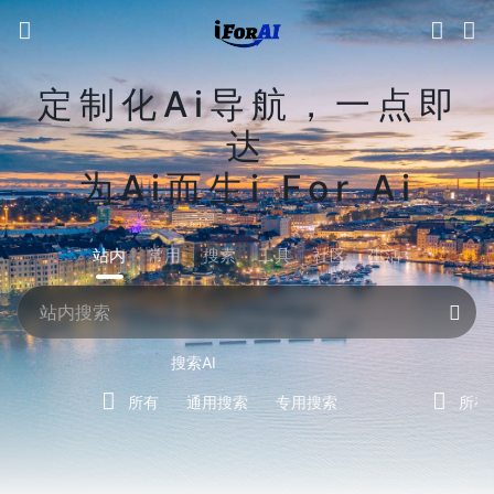
定制化Ai导航，一点即
达
为Ai而生i For Ai
站内
常用
搜索
工具
社区
生活
搜索AI
所有
通用搜索
专用搜索
所有