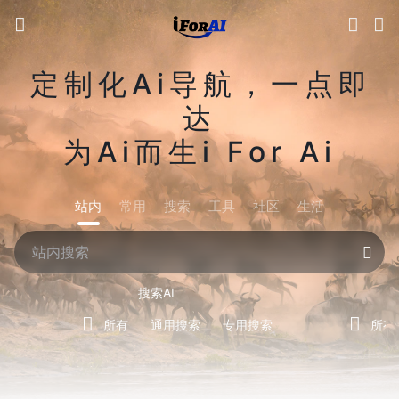
定制化Ai导航，一点即
达
为Ai而生i For Ai
站内
常用
搜索
工具
社区
生活
搜索AI
所有
通用搜索
专用搜索
所有