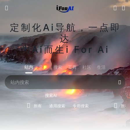
定制化Ai导航，一点即
达
为Ai而生i For Ai
站内
常用
搜索
工具
社区
生活
搜索AI
所有
通用搜索
专用搜索
所有