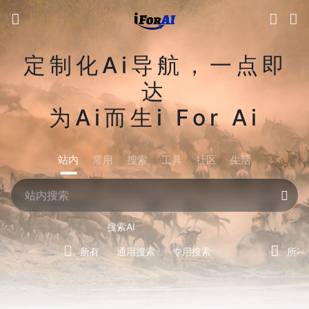
定制化Ai导航，一点即
达
为Ai而生i For Ai
站内
常用
搜索
工具
社区
生活
搜索AI
所有
通用搜索
专用搜索
所有