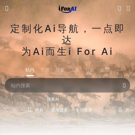
定制化Ai导航，一点即
达
为Ai而生i For Ai
站内
常用
搜索
工具
社区
生活
搜索AI
所有
通用搜索
专用搜索
所有