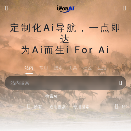
定制化Ai导航，一点即
达
为Ai而生i For Ai
站内
常用
搜索
工具
社区
生活
搜索AI
所有
通用搜索
专用搜索
所有