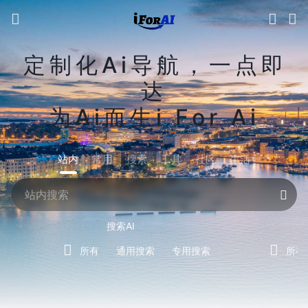
定制化Ai导航，一点即
达
为Ai而生i For Ai
站内
常用
搜索
工具
社区
生活
搜索AI
所有
通用搜索
专用搜索
所有