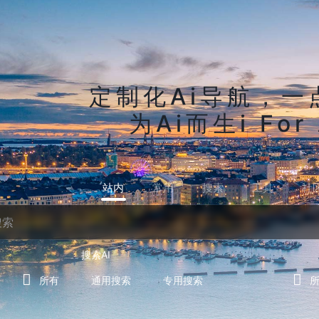
定制化Ai导航，一
为Ai而生i For 
站内
常用
搜索
工具
社
搜索AI
所有
通用搜索
专用搜索