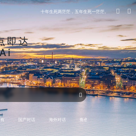
十年生死两茫茫，五年生死一茫茫。
点即达
Ai
区
生活
对话AI
所有
国产对话
海外对话
角色型对话
专用型对话