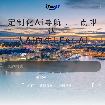
定制化Ai导航，一点即
达
为Ai而生i For Ai
站内
常用
搜索
工具
社区
生活
搜索AI
所有
通用搜索
专用搜索
所有