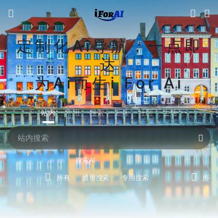
定制化Ai导航，一点即
达
为Ai而生i For Ai
站内
常用
搜索
工具
社区
生活
搜索AI
所有
通用搜索
专用搜索
所有