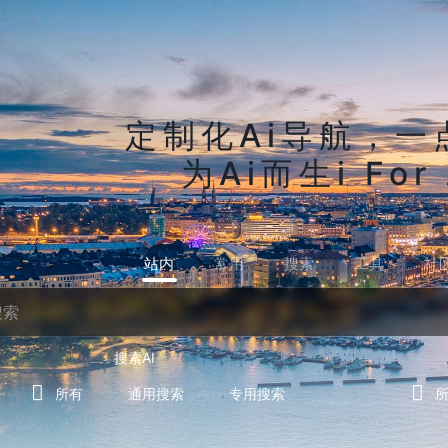
定制化Ai导航，一
为Ai而生i For 
站内
常用
搜索
工具
社
搜索AI
所有
通用搜索
专用搜索