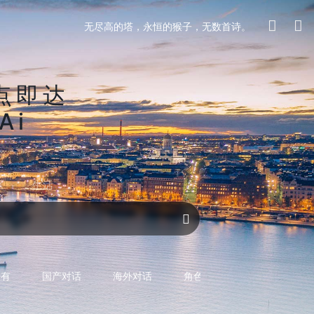
无尽高的塔，永恒的猴子，无数首诗。
点即达
Ai
区
生活
对话AI
所有
国产对话
海外对话
角色型对话
专用型对话