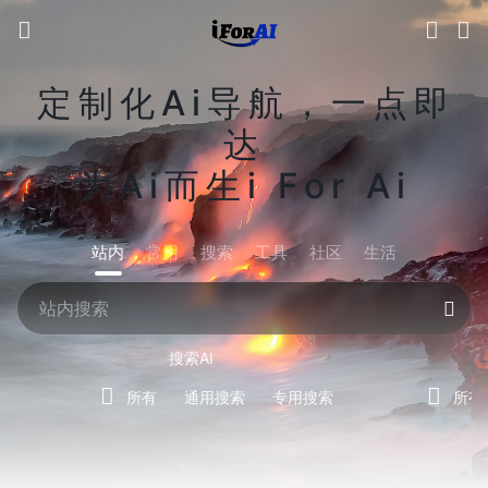
定制化Ai导航，一点即
达
为Ai而生i For Ai
站内
常用
搜索
工具
社区
生活
搜索AI
所有
通用搜索
专用搜索
所有