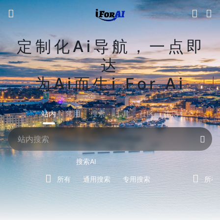
定制化Ai导航，一点即
达
为Ai而生i For Ai
站内
常用
搜索
工具
社区
生活
搜索AI
所有
通用搜索
专用搜索
所有