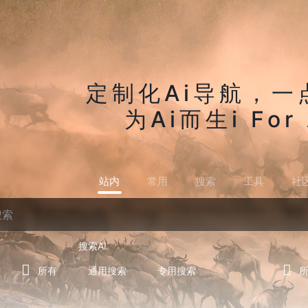
定制化Ai导航，一
为Ai而生i For 
站内
常用
搜索
工具
社
搜索AI
所有
通用搜索
专用搜索