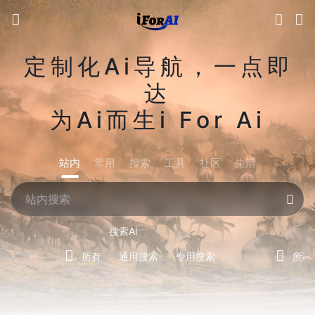
定制化Ai导航，一点即
达
为Ai而生i For Ai
站内
常用
搜索
工具
社区
生活
搜索AI
所有
通用搜索
专用搜索
所有