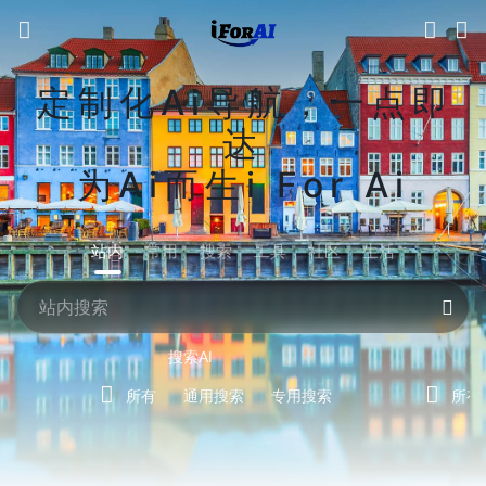
定制化Ai导航，一点即
达
为Ai而生i For Ai
站内
常用
搜索
工具
社区
生活
搜索AI
所有
通用搜索
专用搜索
所有