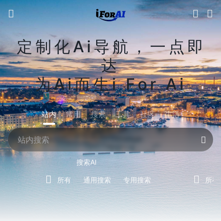
定制化Ai导航，一点即
达
为Ai而生i For Ai
站内
常用
搜索
工具
社区
生活
搜索AI
所有
通用搜索
专用搜索
所有