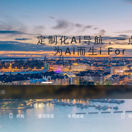
定制化Ai导航，一
为Ai而生i For 
站内
常用
搜索
工具
社
搜索AI
所有
通用搜索
专用搜索