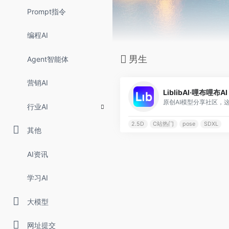
Prompt指令
编程AI
男生
Agent智能体
营销AI
LiblibAI·哩布哩布AI
行业AI
2.5D
C站热门
pose
SDXL
其他
AI资讯
学习AI
大模型
网址提交