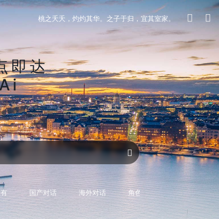
桃之夭夭，灼灼其华。之子于归，宜其室家。
点即达
Ai
区
生活
对话AI
所有
国产对话
海外对话
角色型对话
专用型对话