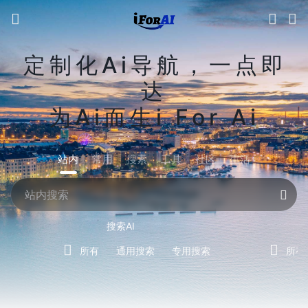
定制化Ai导航，一点即
达
为Ai而生i For Ai
站内
常用
搜索
工具
社区
生活
搜索AI
所有
通用搜索
专用搜索
所有