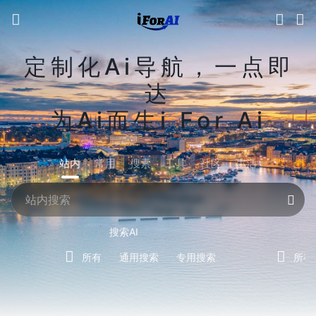
定制化Ai导航，一点即
达
为Ai而生i For Ai
站内
常用
搜索
工具
社区
生活
搜索AI
所有
通用搜索
专用搜索
所有