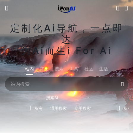
定制化Ai导航，一点即
达
为Ai而生i For Ai
站内
常用
搜索
工具
社区
生活
搜索AI
所有
通用搜索
专用搜索
所有