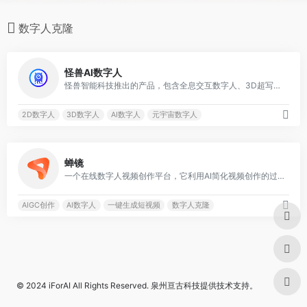
数字人克隆
0
怪兽AI数字人
怪兽智能科技推出的产品，包含全息交互数字人、3D超写实交互数字人
2D数字人
3D数字人
AI数字人
元宇宙数字人
0
蝉镜
一个在线数字人视频创作平台，它利用AI简化视频创作的过程，提供AI数字人播报、AI数字人短视频制作、AI数字人分身定制等服务
AIGC创作
AI数字人
一键生成短视频
数字人克隆
© 2024
iForAI
All Rights Reserved.
泉州亘古科技
提供技术支持。