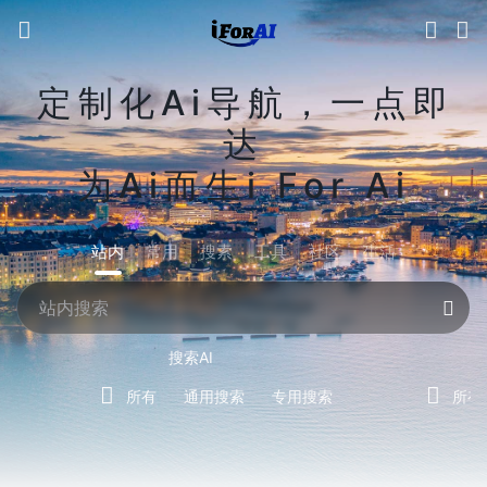
定制化Ai导航，一点即
达
为Ai而生i For Ai
站内
常用
搜索
工具
社区
生活
搜索AI
所有
通用搜索
专用搜索
所有