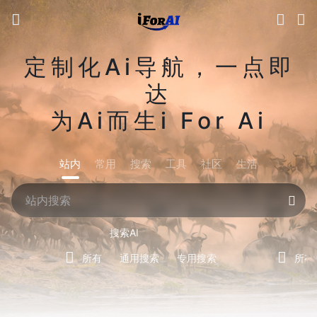
定制化Ai导航，一点即
达
为Ai而生i For Ai
站内
常用
搜索
工具
社区
生活
搜索AI
所有
通用搜索
专用搜索
所有