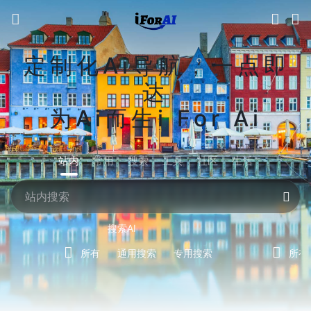
定制化Ai导航，一点即
达
为Ai而生i For Ai
站内
常用
搜索
工具
社区
生活
搜索AI
所有
通用搜索
专用搜索
所有