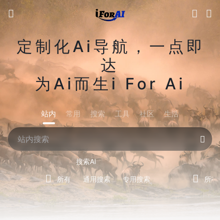
定制化Ai导航，一点即
达
为Ai而生i For Ai
站内
常用
搜索
工具
社区
生活
搜索AI
所有
通用搜索
专用搜索
所有