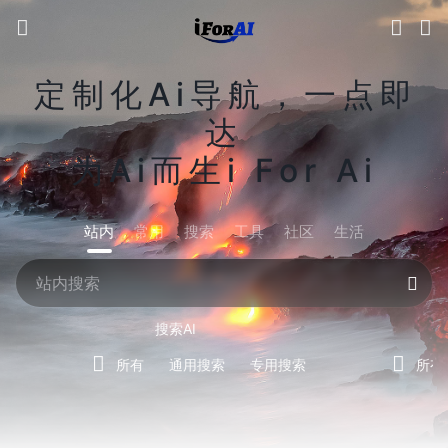
定制化Ai导航，一点即
达
为Ai而生i For Ai
站内
常用
搜索
工具
社区
生活
搜索AI
所有
通用搜索
专用搜索
所有