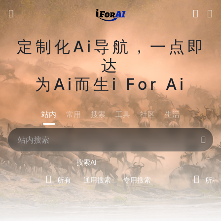
定制化Ai导航，一点即
达
为Ai而生i For Ai
站内
常用
搜索
工具
社区
生活
搜索AI
所有
通用搜索
专用搜索
所有