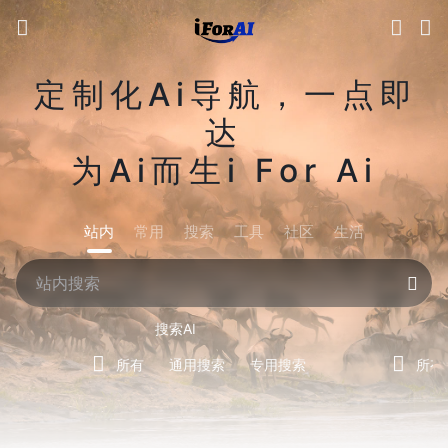
定制化Ai导航，一点即
达
为Ai而生i For Ai
站内
常用
搜索
工具
社区
生活
搜索AI
所有
通用搜索
专用搜索
所有