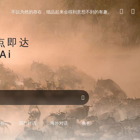
不以为然的存在，细品起来会得到意想不到的有趣。
点即达
Ai
区
生活
对话AI
所有
国产对话
海外对话
角色型对话
专用型对话