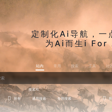
定制化Ai导航，一
为Ai而生i For 
站内
常用
搜索
工具
社
搜索AI
所有
通用搜索
专用搜索