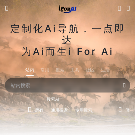
定制化Ai导航，一点即
达
为Ai而生i For Ai
站内
常用
搜索
工具
社区
生活
搜索AI
所有
通用搜索
专用搜索
所有