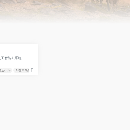
0
工智能AI系统
逊title
Ai在雨果网