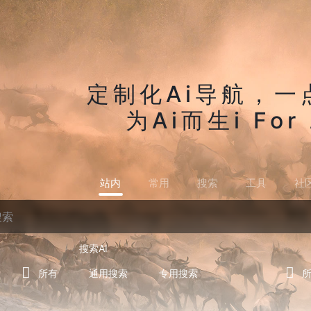
定制化Ai导航，一
为Ai而生i For 
站内
常用
搜索
工具
社
搜索AI
所有
通用搜索
专用搜索