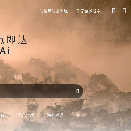
仙路尽头谁为峰，一见无始道成空。
点即达
Ai
区
生活
对话AI
所有
国产对话
海外对话
角色型对话
专用型对话