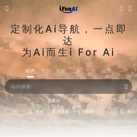
定制化Ai导航，一点即
达
为Ai而生i For Ai
站内
常用
搜索
工具
社区
生活
搜索AI
所有
通用搜索
专用搜索
所有