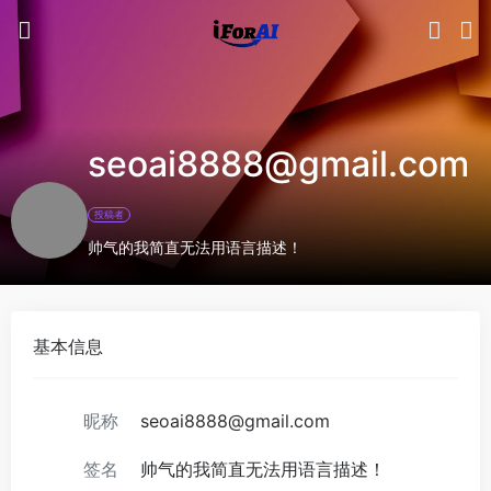
seoai8888@gmail.com
投稿者
帅气的我简直无法用语言描述！
基本信息
昵称
seoai8888@gmail.com
签名
帅气的我简直无法用语言描述！